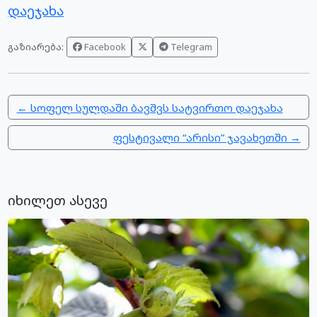
დაეჯახა
Facebook
Telegram
გაზიარება:
← სოფელ სულდაში ბავშვს სატვირთო დაეჯახა
ფესტივალი “არისი” ჯავახეთში →
იხილეთ ასევე