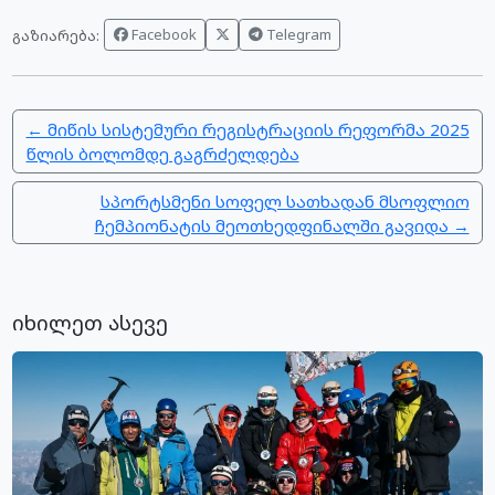
Facebook
Telegram
გაზიარება:
← მიწის სისტემური რეგისტრაციის რეფორმა 2025
წლის ბოლომდე გაგრძელდება
სპორტსმენი სოფელ სათხადან მსოფლიო
ჩემპიონატის მეოთხედფინალში გავიდა →
იხილეთ ასევე