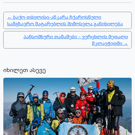
← ბაქო-თბილისი-ანკარა ჩქაროსნული
სამგზავრო მატარებლის მიმოსვლა განიხილება
პანსომხური თამაშები – ვერცხლის მედალი
მკლავჭიდში →
იხილეთ ასევე