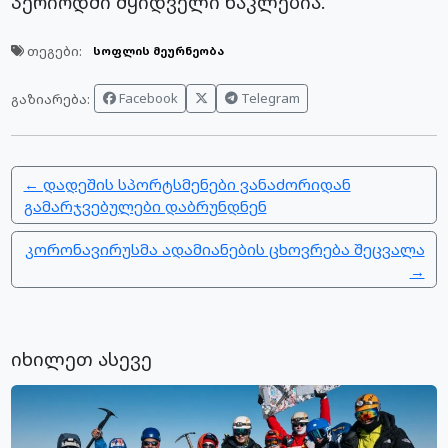
პერიოდში მყიდველი ნაკლებია.
თეგები:
სოფლის მეურნეობა
Facebook
Telegram
გაზიარება:
← დადეშის სპორტსმენები ვანაძორიდან
გამარჯვებულები დაბრუნდნენ
კორონავირუსმა ადამიანების ცხოვრება შეცვალა
→
იხილეთ ასევე