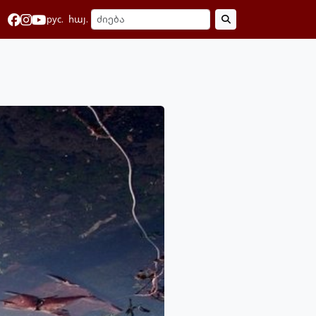
рус.
հայ.