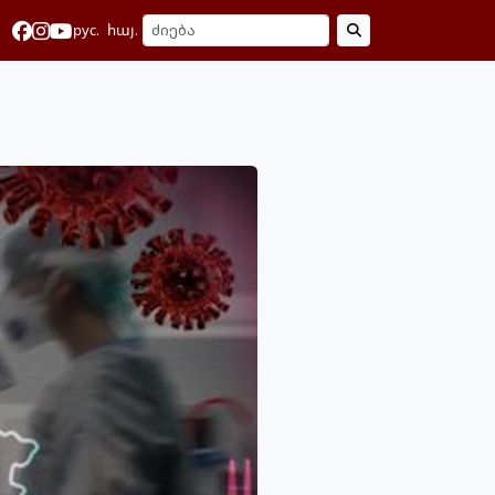
рус.
հայ.
ი