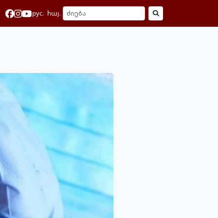
рус.
հայ.