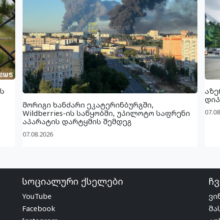
ს
აზე
დიპ
მორიგი ხანძარი ეკატერინბურგში,
07.08
Wildberries-ის საწყობში, უპილოტო საფრენი
აპარატის დარტყმის შემდეგ
07.08.2026
სოციალური ქსელები
ჩვ
YouTube
ვი
Facebook
მა