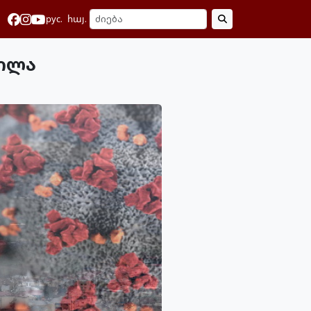
рус.
հայ.
ნილა