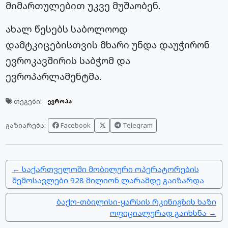
მიმართულებით უკვე მუშაობენ.
ახალ წესებს საბოლოოდ
დამტკიცებისთვის მხარი უნდა დაუჭირონ
ევროკავშირის საბჭომ და
ევროპარლამენტმა.
თეგები:
ევროპა
Facebook
Telegram
გაზიარება:
← საქართველოში მობილური ოპერატორების
შემოსავლები 928 მილიონ ლარამდე გაიზარდა
ბაქო-თბილისი-ყარსის რკინიგზის ხაზი
ოფიციალურად გაიხსნა →