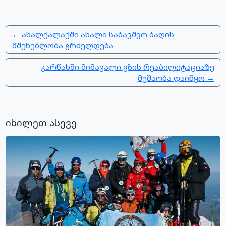
← ახალქალაქში ახალი საბავშვო ბაღის
მშენებლობა გრძელდება
კარწახში მიმავალი გზის რეაბილიტაციაზე
მუშაობა დაიწყო →
იხილეთ ასევე