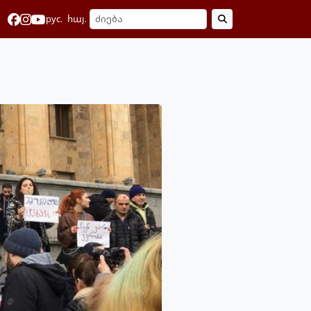
рус.
հայ.