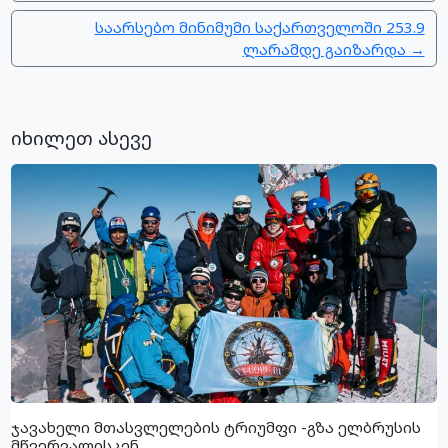
საარსებო მინიმუმი საქართველოში 253.9
ლარამდე გაიზარდა →
იხილეთ ასევე
ჯავახელი მთასვლელების ტრიუმფი -გზა ელბრუსის
მწვერვალისკენ