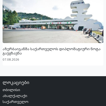
აზერბაიჯანმა საქართველოს დიპლომატიური ნოტა
გაუგზავნა
07.08.2026
ლოკაციები
თბილისი
ახალქალაქი
საქართველო