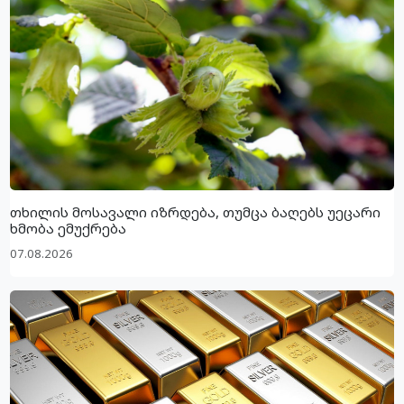
თხილის მოსავალი იზრდება, თუმცა ბაღებს უეცარი
ხმობა ემუქრება
07.08.2026