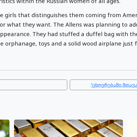
istics within the Russian women of all ages.
se girls that distinguishes them coming from Ameri
for what they want. The Allens was planning to ado
ppearance. They had stuffed a duffel bag with the
 orphanage, toys and a solid wood airplane just fo
“ცხოვრებაში მთავა