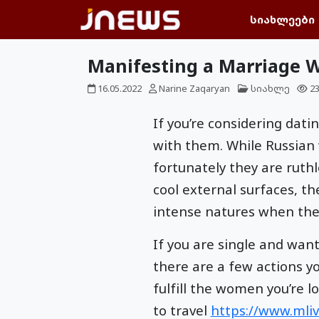
სიახლეები
Manifesting a Marriage W
16.05.2022
Narine Zaqaryan
სიახლე
2
If you’re considering dat
with them. While Russian
fortunately they are ruth
cool external surfaces, th
intense natures when they
If you are single and wan
there are a few actions yo
fulfill the women you’re l
to travel
https://www.mliv