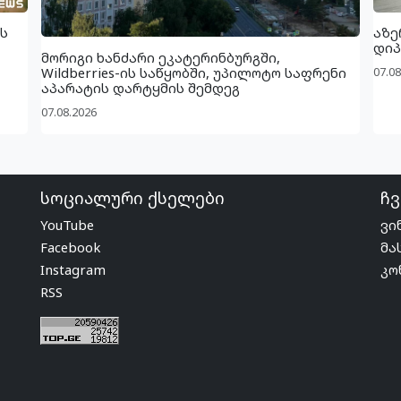
ს
აზე
დიპ
მორიგი ხანძარი ეკატერინბურგში,
07.08
Wildberries-ის საწყობში, უპილოტო საფრენი
აპარატის დარტყმის შემდეგ
07.08.2026
სოციალური ქსელები
ჩვ
YouTube
ვი
Facebook
მა
Instagram
კო
RSS