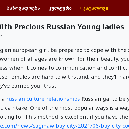
საზოგადოება
კულტურა
• კატალოგი
ith Precious Russian Young ladies
36
ing an european girl, be prepared to cope with the
 women of all ages are known for their beauty, y
less when it comes to communication and conflict 
ese females are hard to withstand, and they’ll har
’ve earned your trust.
t a
russian culture relationships
Russian gal to be 
u can take. One of the most popular ways is always
ooking for. This method is excellent if you have t
e.com/news/saginaw-bay-city/2021/06/bay-city-co