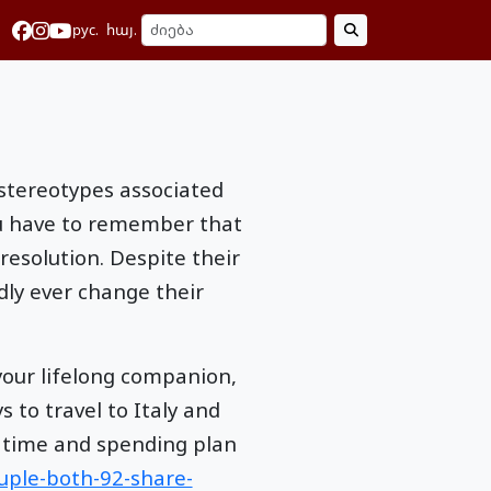
рус.
հայ.
 stereotypes associated
ou have to remember that
resolution. Despite their
dly ever change their
your lifelong companion,
 to travel to Italy and
he time and spending plan
uple-both-92-share-