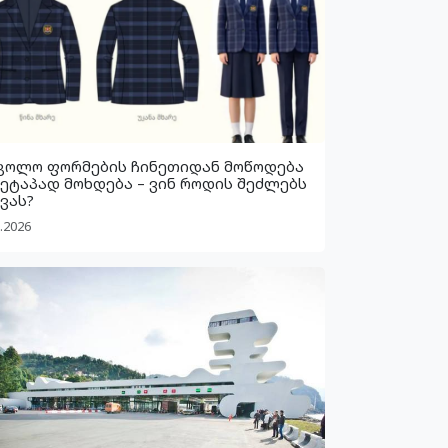
კოლო ფორმების ჩინეთიდან მოწოდება
 ეტაპად მოხდება – ვინ როდის შეძლებს
ვას?
.2026