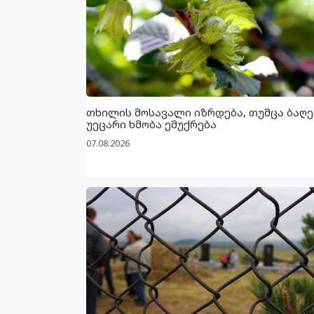
თხილის მოსავალი იზრდება, თუმცა ბაღე
უეცარი ხმობა ემუქრება
07.08.2026