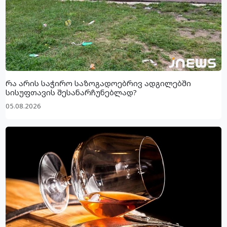
რა არის საჭირო საზოგადოებრივ ადგილებში
სისუფთავის შესანარჩუნებლად?
05.08.2026