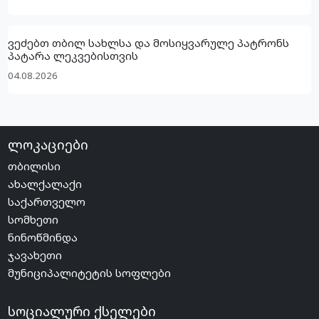
ვეძებთ თბილ სახლსა და მოსიყვარულე პატრონს
პატარა ლეკვებისთვის
04.08.2026
ლოკაციები
თბილისი
ახალქალაქი
საქართველო
სომხეთი
ნინოწმინდა
ჯავახეთი
მუნიციპალიტეტის სოფლები
სოციალური ქსელები