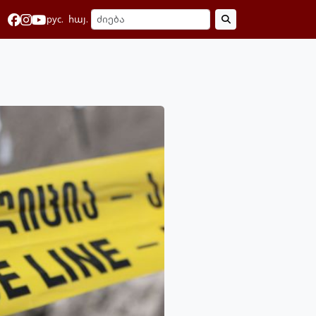
рус.
հայ.