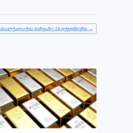
 ახალქალაქის ბირჟაზე 24 ოქტომბერს →