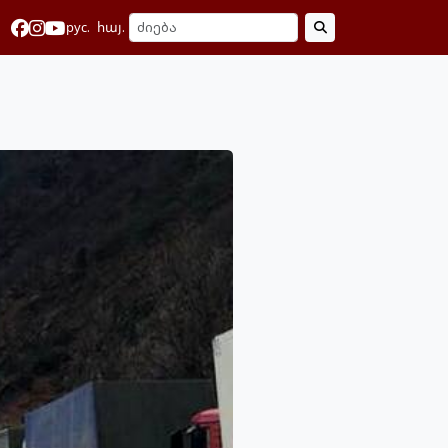
рус.
հայ.