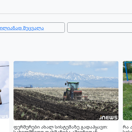
მთლიანად შეცვალა
ფერმერები ახალ სისტემაზე გადაჰყავთ:
რა 
სახელმწიფო დახმარება ამიერიდან
სის