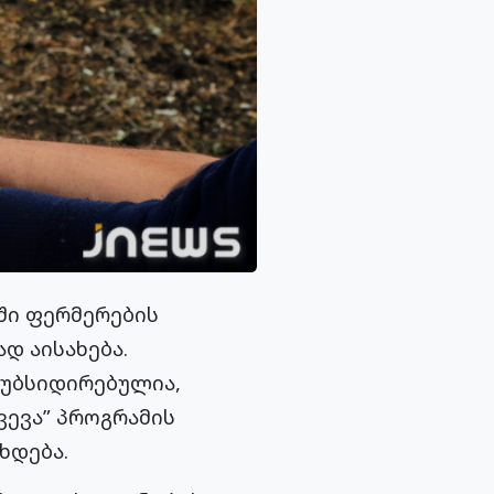
ში ფერმერების
დ აისახება.
სუბსიდირებულია,
ვევა” პროგრამის
ხდება.