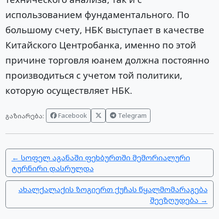
использованием фундаментального. По
большому счету, НБК выступает в качестве
Китайского Центробанка, именно по этой
причине торговля юанем должна постоянно
производиться с учетом той политики,
которую осуществляет НБК.
Facebook
Telegram
გაზიარება:
← სოფელ აგანაში ფეხბურთში მემორიალური
ტურნირი დასრულდა
ახალქალაქის ზოგიერთ ქუჩას წყალმომარაგება
შეეზღუდება →