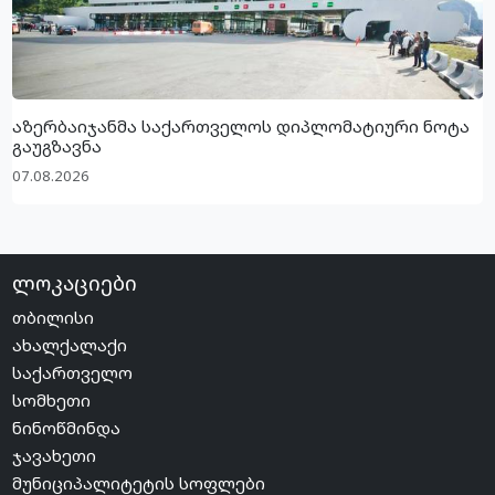
სასკოლო ფორმების ჩინეთიდან მოწოდება სამ
ეტაპად მოხდება – ვინ როდის შეძლებს ყიდვას?
07.08.2026