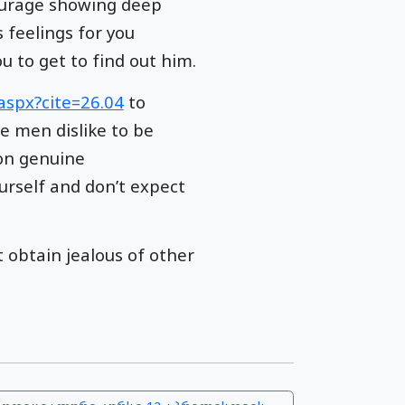
courage showing deep
s feelings for you
u to get to find out him.
.aspx?cite=26.04
to
e men dislike to be
 on genuine
urself and don’t expect
obtain jealous of other