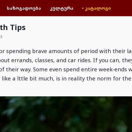
საზოგადოება
კულტურა
• კატალოგი
th Tips
53
r spending brave amounts of period with their la
out errands, classes, and car rides. If you can, the
t of their way. Some even spend entire week-ends
ike a lttle bit much, is in reality the norm for t