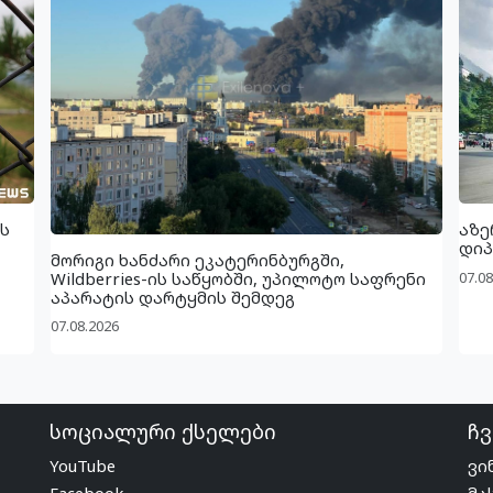
ს
აზე
დიპ
მორიგი ხანძარი ეკატერინბურგში,
07.08
Wildberries-ის საწყობში, უპილოტო საფრენი
აპარატის დარტყმის შემდეგ
07.08.2026
სოციალური ქსელები
ჩვ
YouTube
ვი
Facebook
მა