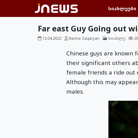
სიახლეები
Far east Guy Going out wi
12.04.2022
Narine Zaqaryan
სიახლე
2
Chinese guys are known fo
their significant others ab
female friends a ride ou
Although this may appear l
males.