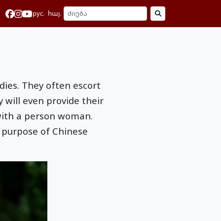
рус.
հայ.
dies. They often escort
y will even provide their
 with a person woman.
he purpose of Chinese