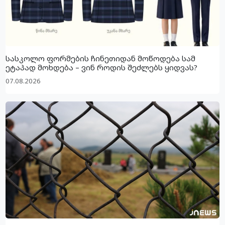
სასკოლო ფორმების ჩინეთიდან მოწოდება სამ
ეტაპად მოხდება – ვინ როდის შეძლებს ყიდვას?
07.08.2026