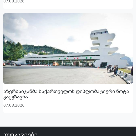
07.08.2026
აზერბაიჯანმა საქართველოს დიპლომატიური ნოტა
გაუგზავნა
07.08.2026
ლოკაციები