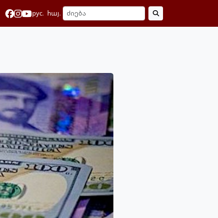
рус.
հայ.