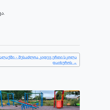
ა.
ალაქში – შესაძლოა კიდევ ერთი სკოლა
დაიხუროს →