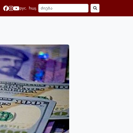
рус.
հայ.