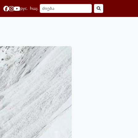
рус.
հայ.