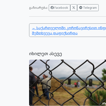
გაზიარება:
Facebook
Telegram
← საქართველოში კორონავირუსით ინფი
შემთხვევა დაფიქსირდა
იხილეთ ასევე