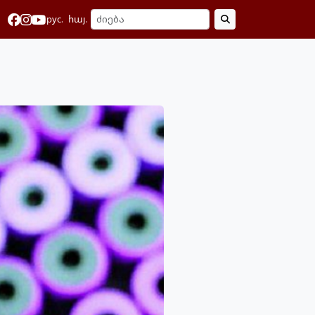
рус.
հայ.