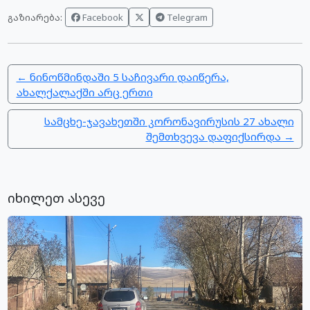
Facebook
Telegram
გაზიარება:
← ნინოწმინდაში 5 საჩივარი დაიწერა,
ახალქალაქში არც ერთი
სამცხე-ჯავახეთში კორონავირუსის 27 ახალი
შემთხვევა დაფიქსირდა →
იხილეთ ასევე