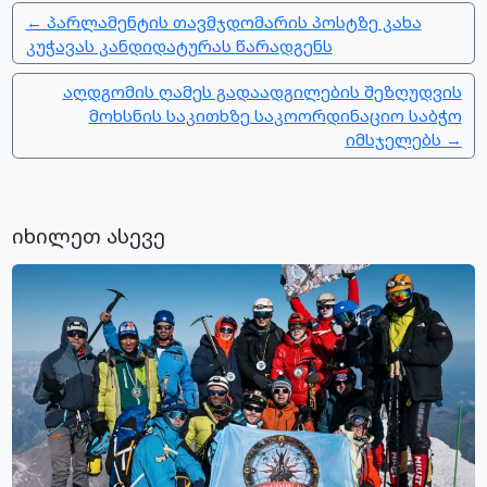
← პარლამენტის თავმჯდომარის პოსტზე კახა
კუჭავას კანდიდატურას წარადგენს
აღდგომის ღამეს გადაადგილების შეზღუდვის
მოხსნის საკითხზე საკოორდინაციო საბჭო
იმსჯელებს →
იხილეთ ასევე