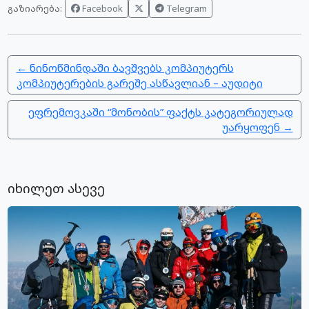
Facebook
Telegram
გაზიარება:
← ნინოწმინდაში ბავშვებს კომპიუტერს
კომპიუტერების გარეშე ასწავლიან – აუდიტი
ეფრემოვკაში “მონობის” ფაქტს კატეგორიულად
უარყოფენ →
იხილეთ ასევე