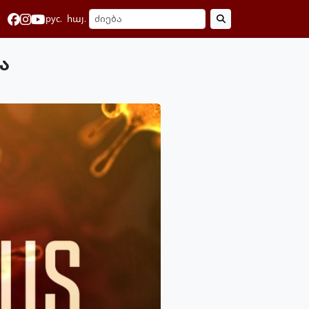
рус.
հայ.
ა