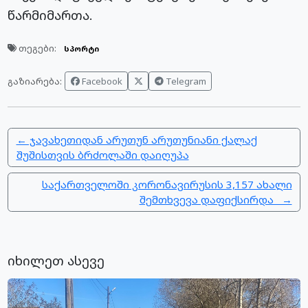
წარმიმართა.
თეგები:
სპორტი
Facebook
Telegram
გაზიარება:
← ჯავახეთიდან არუთუნ არუთუნიანი ქალაქ
შუშისთვის ბრძოლაში დაიღუპა
საქართველოში კორონავირუსის 3,157 ახალი
შემთხვევა დაფიქსირდა →
იხილეთ ასევე