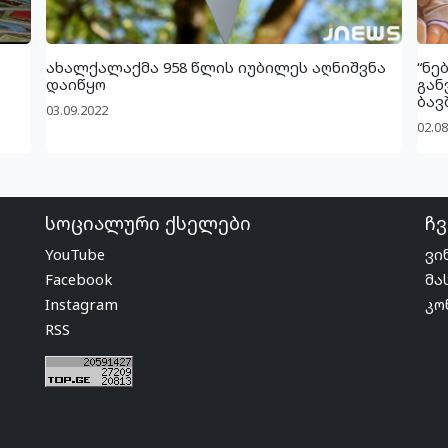
ახალქალაქმა 958 წლის იუბილეს აღნიშვნა
“ნე
დაიწყო
გან
ბავ
03.09.2022
02.08
სოციალური ქსელები
ჩვ
YouTube
ვი
Facebook
მა
Instagram
კო
RSS