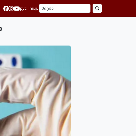
рус.
հայ.
თ