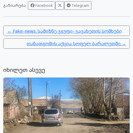
Facebook
Telegram
გაზიარება:
← Fake-news: სამიზნე ჯგუფი- ჯავახეთის სომხები
თანადგომის აქცია სოფელ ბარალეთში →
იხილეთ ასევე