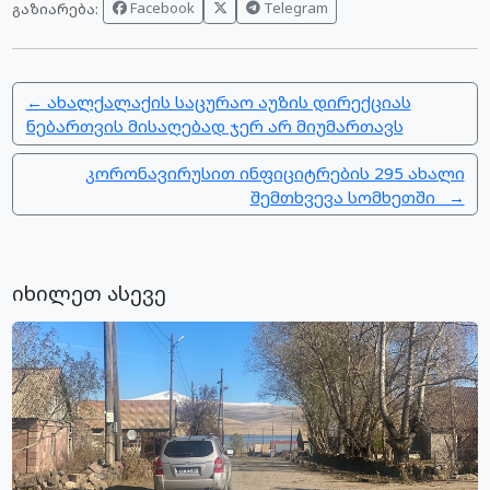
Facebook
Telegram
გაზიარება:
← ახალქალაქის საცურაო აუზის დირექციას
ნებართვის მისაღებად ჯერ არ მიუმართავს
კორონავირუსით ინფიციტრების 295 ახალი
შემთხვევა სომხეთში →
იხილეთ ასევე