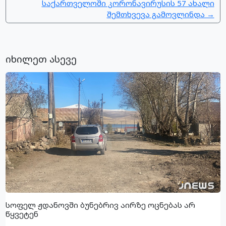
საქართველოში კორონავირუსის 57 ახალი
შემთხვევა გამოვლინდა →
იხილეთ ასევე
სოფელ ჟდანოვში ბუნებრივ აირზე ოცნებას არ
წყვეტენ