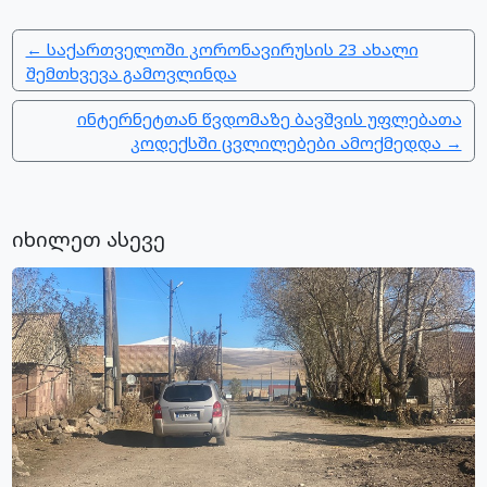
← საქართველოში კორონავირუსის 23 ახალი
შემთხვევა გამოვლინდა
ინტერნეტთან წვდომაზე ბავშვის უფლებათა
კოდექსში ცვლილებები ამოქმედდა →
იხილეთ ასევე