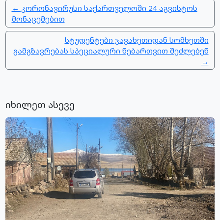
← კორონავირუსი საქართველოში 24 აგვისტოს
მონაცემებით
სტუდენტები ჯავახეთიდან სომხეთში
გამგზავრებას სპეციალური ნებართვით შეძლებენ
→
იხილეთ ასევე