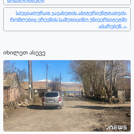
სპეციალურად ჯავახეთის აბიტურიენტთათვის,
რომლებიც ერევნის სამედიცინო უნივერსიტეტში
აბარებენ →
იხილეთ ასევე