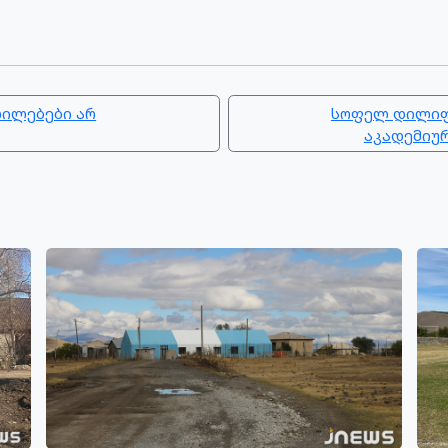
ლილებები არ
სოფელ დილიფი
აკადემიურ