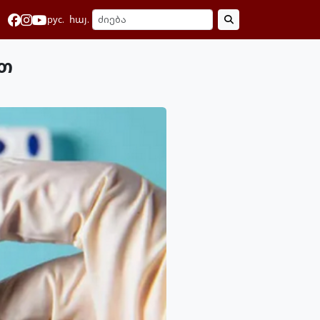
рус.
հայ.
ით