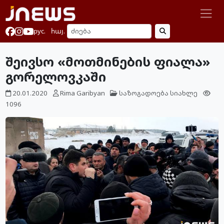
рус.
հայ.
შეივსო «მოთმინების ფიალა»
გორელოვკაში
20.01.2020
Rima Garibyan
საზოგადოება
სიახლე
1096