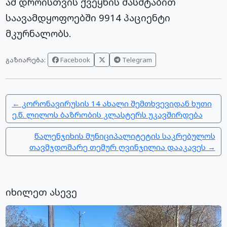
ამ დროისთვის ქვეყნის მასშტაბით
საავამდყოფოებში 9914 პაციენტი
მკურნალობს.
Facebook
Telegram
გაზიარება:
← კორონავირუსის 14 ახალი შემთხვევიდან ხუთი
ე.წ. ლილოს ბაზრობის კლასტერს უკავშირდება
წალენჯიხის მუნიციპალიტეტის საკრებულოს
თავმჯდომარე თემურ ღვინჯილია დააკავეს →
იხილეთ ასევე