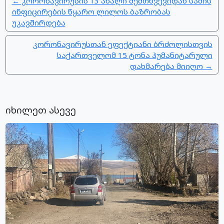
← კორონავირუსის 13 ახალი შემთხვევიდან სამის
ინფიცირების წყარო ლილოს ბაზრობას
უკავშირდება
კორონავირუსთან ეფექტიანი ბრძოლისთვის
საქართველომ 15 ტონა ჰუმანიტარული
დახმარება მიიღო →
იხილეთ ასევე