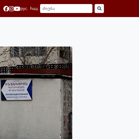
рус.
հայ.