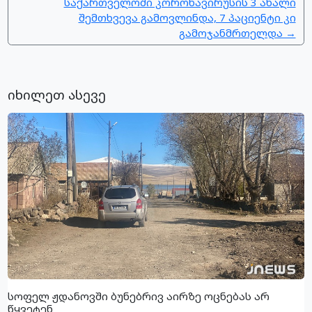
საქართველოში კორონავირუსის 3 ახალი
შემთხვევა გამოვლინდა, 7 პაციენტი კი
გამოჯანმრთელდა →
იხილეთ ასევე
სოფელ ჟდანოვში ბუნებრივ აირზე ოცნებას არ
წყვეტენ