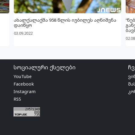
ახალქალაქმა 958 წლის იუბილეს აღნიშვნა
“ნე
დაიწყო
გან
ბავ
03.09.2022
02.08
სოციალური ქსელები
ჩვ
YouTube
ვი
Facebook
მა
Instagram
კო
RSS