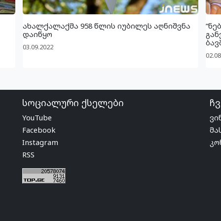
ახალქალაქმა 958 წლის იუბილეს აღნიშვნა
“ნე
დაიწყო
გან
ბავ
03.09.2022
02.08
სოციალური ქსელები
ჩვ
YouTube
ვი
Facebook
მა
Instagram
კო
RSS