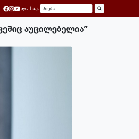
рус.
հայ.
რცეშიც აუცილებელია”