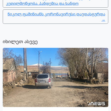
კეთილმოწყობა. პანდემია და ხანდო
ნიკოლ ფაშინიანს კორონავირუსი დაუდასტურდა
→
იხილეთ ასევე