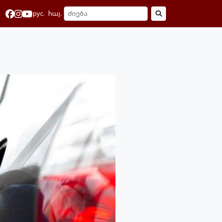
рус.
հայ.