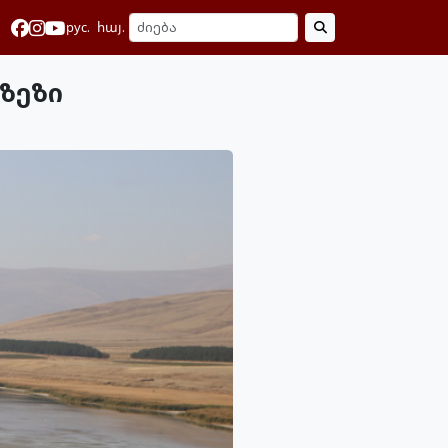
рус.
հայ.
იზეზი