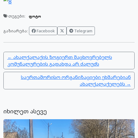
თეგები:
ფოტო
Facebook
Telegram
გაზიარება:
← ახალქალაქის ზოგიერთ მაცხოვრებელს
კომუნალურების გადახდა არ ძალუძს
საერთაშორისო ორგანიზაციები ეხმარებიან
ახალქალაქელებს →
იხილეთ ასევე