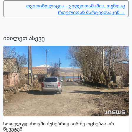
თვითიზოლაცია – ვიდეოთამაშია, თუნდაც
რთულიდან მარტივისაკენ →
იხილეთ ასევე
სოფელ ჟდანოვში ბუნებრივ აირზე ოცნებას არ
წყვეტენ